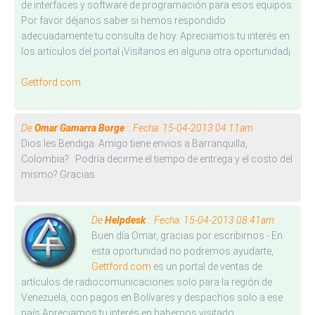
de interfaces y software de programación para esos equipos.
Por favor déjanos saber si hemos respondido
adecuadamente tu consulta de hoy. Apreciamos tu interés en
los artículos del portal ¡Visítanos en alguna otra oportunidad¡
Gettford.com
De
Omar Gamarra Borge
:: Fecha: 15-04-2013 04:11am
Dios les Bendiga. Amigo tiene envios a Barranquilla,
Colombia? . Podría decirme el tiempo de entrega y el costo del
mismo? Gracias.
De
Helpdesk
:: Fecha: 15-04-2013 08:41am
Buen día Omar, gracias por escribirnos - En
esta oportunidad no podremos ayudarte,
Gettford.com
es un portal de ventas de
artículos de radiocomunicaciones solo para la región de
Venezuela, con pagos en Bolívares y despachos solo a ese
país.Apreciamos tu interés en habernos visitado