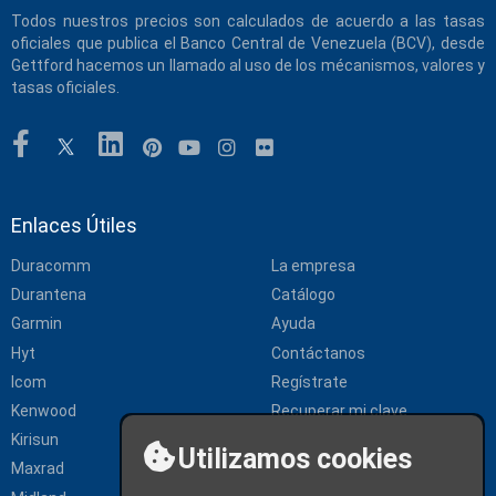
Todos nuestros precios son calculados de acuerdo a las tasas
oficiales que publica el Banco Central de Venezuela (BCV), desde
Gettford hacemos un llamado al uso de los mécanismos, valores y
tasas oficiales.
Enlaces Útiles
Duracomm
La empresa
Durantena
Catálogo
Garmin
Ayuda
Hyt
Contáctanos
Icom
Regístrate
Kenwood
Recuperar mi clave
Kirisun
Política de Privacidad
Utilizamos cookies
Maxrad
Política de Devoluciones