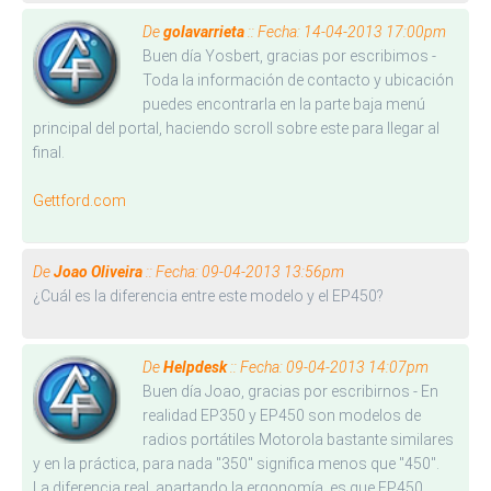
De
golavarrieta
:: Fecha: 14-04-2013 17:00pm
Buen día Yosbert, gracias por escribimos -
Toda la información de contacto y ubicación
puedes encontrarla en la parte baja menú
principal del portal, haciendo scroll sobre este para llegar al
final.
Gettford.com
De
Joao Oliveira
:: Fecha: 09-04-2013 13:56pm
¿Cuál es la diferencia entre este modelo y el EP450?
De
Helpdesk
:: Fecha: 09-04-2013 14:07pm
Buen día Joao, gracias por escribirnos - En
realidad EP350 y EP450 son modelos de
radios portátiles Motorola bastante similares
y en la práctica, para nada "350" significa menos que "450".
La diferencia real, apartando la ergonomía, es que EP450