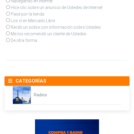
Navegando en Internet
Hice clic sobre un anuncio de Ustedes de Internet
Pasé por la tienda
Los ví en Mercado Libre
Recibí un sobre con información sobre Ustedes
Me los recomendó un cliente de Ustedes
De otra forma
CATEGORÍAS
Radios