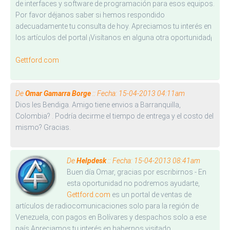
de interfaces y software de programación para esos equipos.
Por favor déjanos saber si hemos respondido
adecuadamente tu consulta de hoy. Apreciamos tu interés en
los artículos del portal ¡Visítanos en alguna otra oportunidad¡
Gettford.com
De
Omar Gamarra Borge
:: Fecha: 15-04-2013 04:11am
Dios les Bendiga. Amigo tiene envios a Barranquilla,
Colombia? . Podría decirme el tiempo de entrega y el costo del
mismo? Gracias.
De
Helpdesk
:: Fecha: 15-04-2013 08:41am
Buen día Omar, gracias por escribirnos - En
esta oportunidad no podremos ayudarte,
Gettford.com
es un portal de ventas de
artículos de radiocomunicaciones solo para la región de
Venezuela, con pagos en Bolívares y despachos solo a ese
país.Apreciamos tu interés en habernos visitado