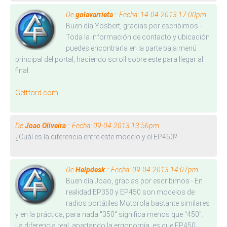
De
golavarrieta
:: Fecha: 14-04-2013 17:00pm
Buen día Yosbert, gracias por escribimos -
Toda la información de contacto y ubicación
puedes encontrarla en la parte baja menú
principal del portal, haciendo scroll sobre este para llegar al
final.
Gettford.com
De
Joao Oliveira
:: Fecha: 09-04-2013 13:56pm
¿Cuál es la diferencia entre este modelo y el EP450?
De
Helpdesk
:: Fecha: 09-04-2013 14:07pm
Buen día Joao, gracias por escribirnos - En
realidad EP350 y EP450 son modelos de
radios portátiles Motorola bastante similares
y en la práctica, para nada "350" significa menos que "450".
La diferencia real, apartando la ergonomía, es que EP450