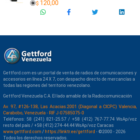
120,00
$
Gettford.com es un portal de venta de radios de comunicaciones y
accesorios en línea 24 X 7, con despacho directo de mercancías a
todas las regiones del territorio venezolano.
Gettford Venezuela C.A. El lado amable de la Radiocomunicación
Av. 97, #126-138, Las Acacias.2001 (Diagonal a CICPC) Valencia,
Carabobo, Venezuela - RIF J-07585075-0
Teléfonos: 58 (241) 821-25.57 / +58 (412) 767-77.74 WsAp/voz
resto del país / +58 (412) 274-44.44 WsAp/voz Caracas
www.gettford.com
/
https://linktr.ee/gettford
- ©2000 - 2026
Todos los derechos reservados.